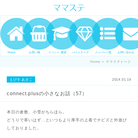
ママの才能発信します。 手づくり
表現ステージ ママステ スキル・セ
ンスを表現したいママが集まって
ます。
Home
お買い物
イベント･教室
パートナーズ
メンバー一覧
お問い合わせ
Home
>
ママステトーク
えびす あきこ
2014.01.19
connect.plusの小さなお話（57）
本日の倉敷、小雪がちらほら。
どうりで寒いはず…といつもより厚手の上着でチビズと外遊び
しておりました。