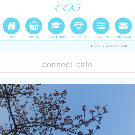
ママの才能発信します。 手づくり
表現ステージ ママステ スキル・セ
ンスを表現したいママが集まって
Home
お買い物
イベント･教室
パートナーズ
メンバー一覧
お問い合わせ
ます。
Home
>
connect-cafe
connect-cafe