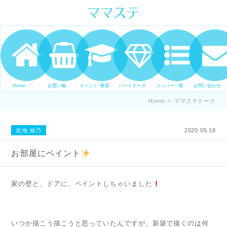
ママの才能発信します。 手づくり
表現ステージ ママステ スキル・セ
ンスを表現したいママが集まって
ます。
Home
お買い物
イベント･教室
パートナーズ
メンバー一覧
お問い合わせ
Home
>
ママステトーク
佐地 綾乃
2020.05.18
お部屋にペイント
家の壁と、ドアに、ペイントしちゃいました
いつか描こう描こうと思っていたんですが、新築で描くのは何