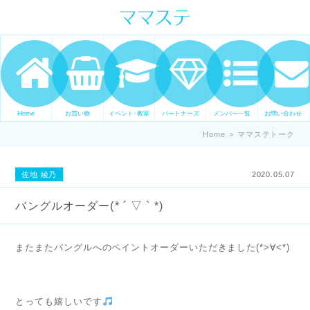
ママの才能発信します。 手づくり
表現ステージ ママステ スキル・セ
ンスを表現したいママが集まって
ます。
Home
お買い物
イベント･教室
パートナーズ
メンバー一覧
お問い合わせ
Home
>
ママステトーク
佐地 綾乃
2020.05.07
バングルオーダー(* ´ ▽ ` *)
またまたバングルへのペイントオーダーいただきました(*>∀<*)
とっても嬉しいです