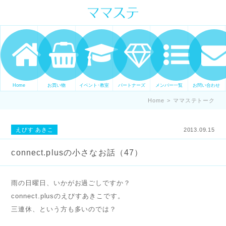
ママの才能発信します。 手づくり
表現ステージ ママステ スキル・セ
ンスを表現したいママが集まって
ます。
Home
お買い物
イベント･教室
パートナーズ
メンバー一覧
お問い合わせ
Home
>
ママステトーク
えびす あきこ
2013.09.15
connect.plusの小さなお話（47）
雨の日曜日、いかがお過ごしですか？
connect.plusのえびすあきこです。
三連休、という方も多いのでは？