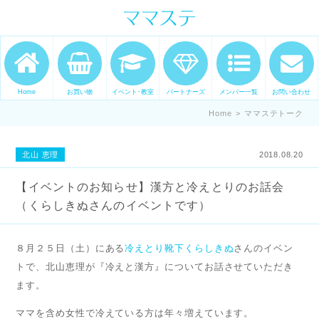
ママの才能発信します。 手づくり
表現ステージ ママステ スキル・セ
ンスを表現したいママが集まって
Home
お買い物
イベント･教室
パートナーズ
メンバー一覧
お問い合わせ
ます。
Home
>
ママステトーク
北山 恵理
2018.08.20
【イベントのお知らせ】漢方と冷えとりのお話会
（くらしきぬさんのイベントです）
８月２５日（土）にある
冷えとり靴下くらしきぬ
さんのイベン
トで、北山恵理が『冷えと漢方』についてお話させていただき
ます。
ママを含め女性で冷えている方は年々増えています。