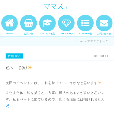
ママの才能発信します。 手づくり
表現ステージ ママステ スキル・セ
ンスを表現したいママが集まって
ます。
Home
お買い物
イベント･教室
パートナーズ
メンバー一覧
お問い合わせ
Home
>
ママステトーク
佐地 綾乃
2018.08.14
色々 挑戦
次回のイベントには、これを持っていこうかなと思います
まだまだ体に絵を描くという事に抵抗のある方が多いと思いま
す。私もパートに出ているので、見える場所には描けれません