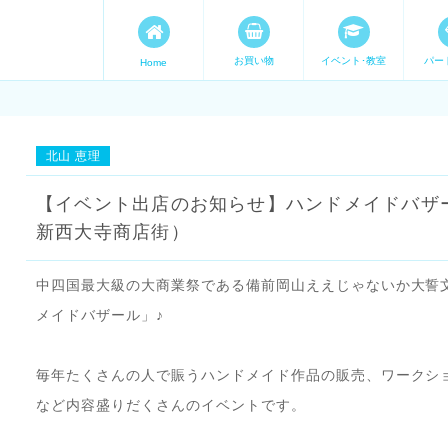
お買い物
イベント･教室
パー
Home
ます。 手づくり表現ステージ 
たいママが集まってます。
北山 恵理
【イベント出店のお知らせ】ハンドメイドバザ
新西大寺商店街）
中四国最大級の大商業祭である備前岡山ええじゃないか大誓
メイドバザール」♪
毎年たくさんの人で賑うハンドメイド作品の販売、ワークシ
など内容盛りだくさんのイベントです。