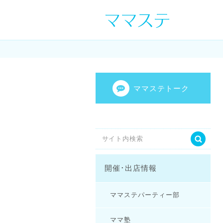
ママの才能発信し
センスを表現し
ママステトーク
開催･出店情報
ママステパーティー部
ママ塾