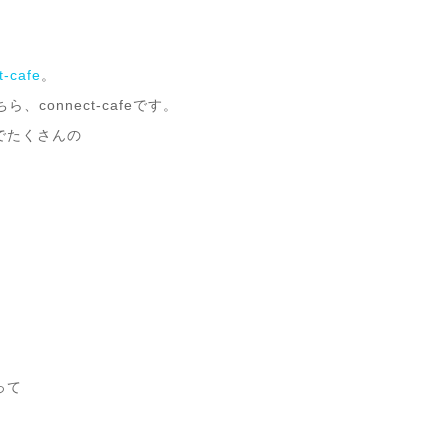
t-cafe
。
、connect-cafeです。
でたくさんの
って