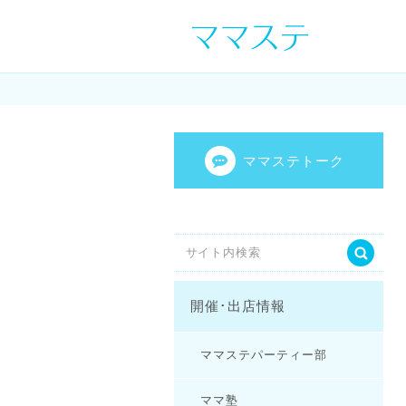
ママの才能発信し
センスを表現し
ママステトーク
開催･出店情報
ママステパーティー部
ママ塾