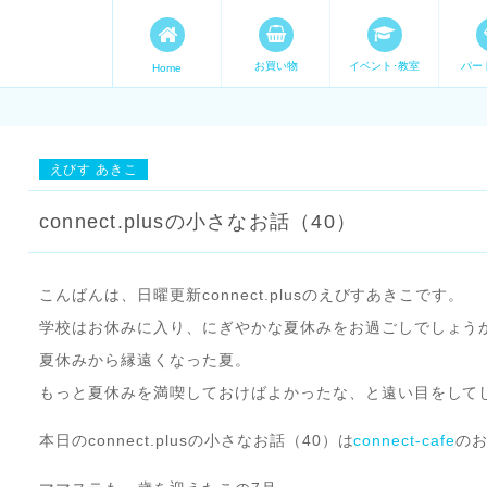
お買い物
イベント･教室
パー
Home
ます。 手づくり表現ステージ 
たいママが集まってます。
えびす あきこ
connect.plusの小さなお話（40）
こんばんは、日曜更新connect.plusのえびすあきこです。
学校はお休みに入り、にぎやかな夏休みをお過ごしでしょう
夏休みから縁遠くなった夏。
もっと夏休みを満喫しておけばよかったな、と遠い目をして
本日のconnect.plusの小さなお話（40）は
connect-cafe
の