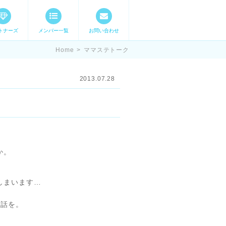
トナーズ
メンバー一覧
お問い合わせ
ママステ スキル・
Home
>
ママステトーク
2013.07.28
か。
しまいます…
お話を。