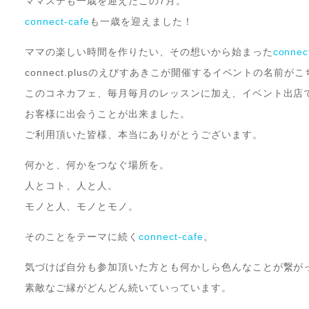
ママステも一歳を迎えたこの7月。
connect-cafe
も一歳を迎えました！
ママの楽しい時間を作りたい、その想いから始まった
connec
connect.plusのえびすあきこが開催するイベントの名前がこちら
このコネカフェ、毎月毎月のレッスンに加え、イベント出店
お客様に出会うことが出来ました。
ご利用頂いた皆様、本当にありがとうございます。
何かと、何かをつなぐ場所を。
人とコト、人と人。
モノと人、モノとモノ。
そのことをテーマに続く
connect-cafe
。
気づけば自分も参加頂いた方とも何かしら色んなことが繋が
素敵なご縁がどんどん続いていっています。