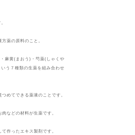
す。
漢方薬の原料のこと。
・麻黄(まおう)・芍薬(しゃくや
)という７種類の生薬を組み合わせ
煮つめてできる薬液のことです。
お肉などの材料が生薬です。
して作ったエキス製剤です。