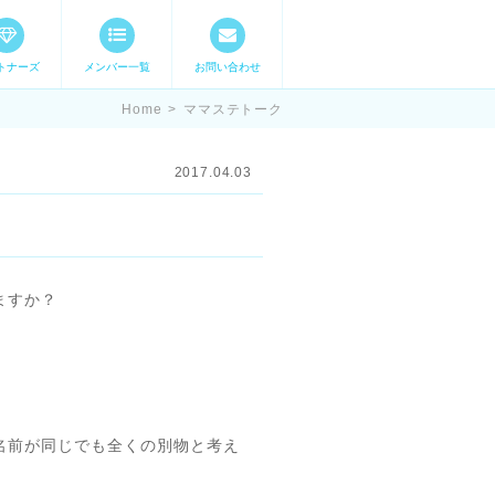
トナーズ
メンバー一覧
お問い合わせ
ママステ スキル・
Home
>
ママステトーク
2017.04.03
ますか？
名前が同じでも全くの別物と考え