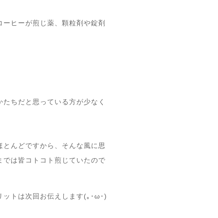
コーヒーが煎じ薬、顆粒剤や錠剤
かたちだと思っている方が少なく
ほとんどですから、そんな風に思
までは皆コトコト煎じていたので
トは次回お伝えします(｡･ω･)