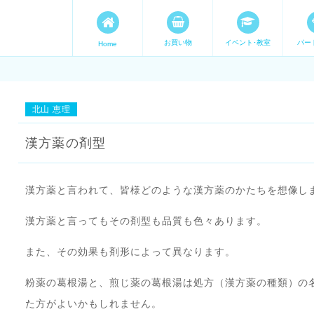
お買い物
イベント･教室
パー
Home
ます。 手づくり表現ステージ 
たいママが集まってます。
北山 恵理
漢方薬の剤型
漢方薬と言われて、皆様どのような漢方薬のかたちを想像し
漢方薬と言ってもその剤型も品質も色々あります。
また、その効果も剤形によって異なります。
粉薬の葛根湯と、煎じ薬の葛根湯は処方（漢方薬の種類）の
た方がよいかもしれません。