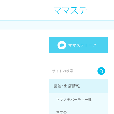
ママの才能発信し
センスを表現し
ママステトーク
開催･出店情報
ママステパーティー部
ママ塾