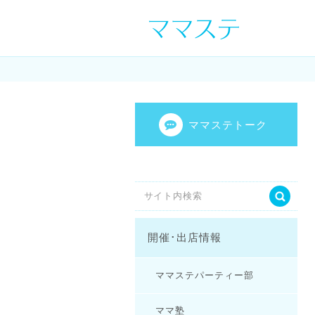
ママの才能発信し
センスを表現し
ママステトーク
開催･出店情報
ママステパーティー部
ママ塾