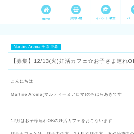
お買い物
イベント･教室
パー
Home
ます。 手づくり表現ステージ 
たいママが集まってます。
Martine Aroma 千原 亜希
【募集】12/13(火)妊活カフェ☆お子さま連れO
こんにちは
Martine Aroma(マルティーヌアロマ)のちはらあきです
12月はお子様連れOKの妊活カフェをおこないます
妊活カフェとは、妊活中の方、2人目不妊の方、不妊治療中