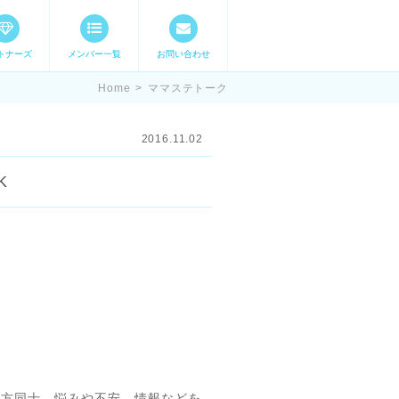
トナーズ
メンバー一覧
お問い合わせ
ママステ スキル・
Home
>
ママステトーク
2016.11.02
K
の方同士、悩みや不安、情報などを