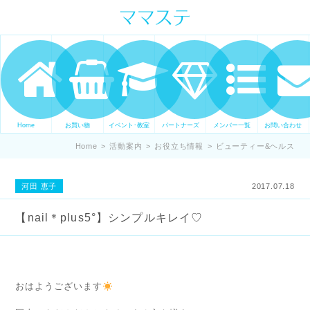
ママの才能発信します。 手づくり
表現ステージ ママステ スキル・セ
ンスを表現したいママが集まって
ます。
Home
お買い物
イベント･教室
パートナーズ
メンバー一覧
お問い合わせ
Home
>
活動案内
>
お役立ち情報
>
ビューティー&ヘルス
河田 恵子
2017.07.18
【nail＊plus5°】シンプルキレイ♡
おはようございます