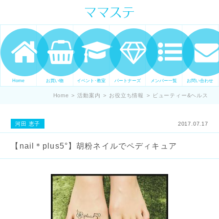
ママの才能発信します。 手づくり
表現ステージ ママステ スキル・セ
ンスを表現したいママが集まって
ます。
Home
お買い物
イベント･教室
パートナーズ
メンバー一覧
お問い合わせ
Home
>
活動案内
>
お役立ち情報
>
ビューティー&ヘルス
河田 恵子
2017.07.17
【nail＊plus5°】胡粉ネイルでペディキュア