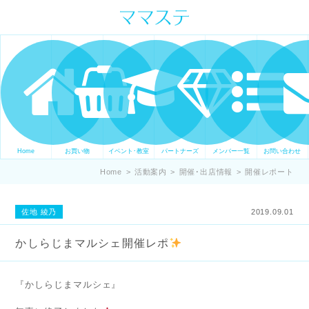
ママの才能発信します。 手づくり
表現ステージ ママステ スキル・セ
ンスを表現したいママが集まって
ます。
Home
お買い物
イベント･教室
パートナーズ
メンバー一覧
お問い合わせ
Home
>
活動案内
>
開催･出店情報
>
開催レポート
佐地 綾乃
2019.09.01
かしらじまマルシェ開催レポ
『かしらじまマルシェ』