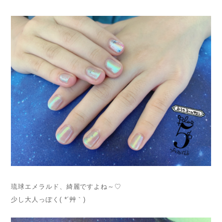
琉球エメラルド、綺麗ですよね～♡
少し大人っぽく( *´艸｀)