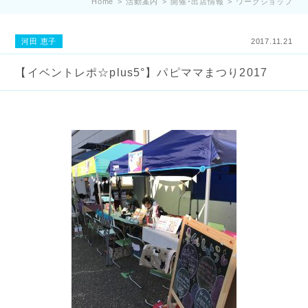
Home
>
活動案内
>
開催･出店情報
>
ワークショップ
河田 恵子
2017.11.21
【イベントレポ☆plus5°】パピママまつり2017