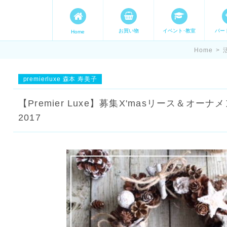
お買い物
イベント･教室
パー
Home
ます。 手づくり表現ステージ 
Home
>
たいママが集まってます。
premierluxe 森本 寿美子
【Premier Luxe】募集X'masリース＆オ
2017