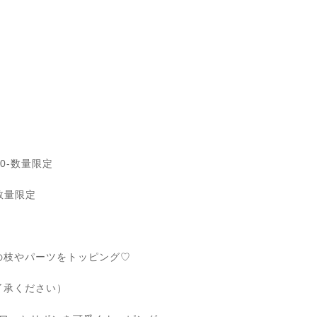
300-数量限定
-数量限定
の枝やパーツをトッピング♡
了承ください）