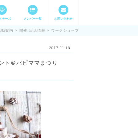
トナーズ
メンバー一覧
お問い合わせ
ママステ スキル・
活動案内
>
開催･出店情報
>
ワークショップ
2017.11.18
ーナメント＠パピママまつり