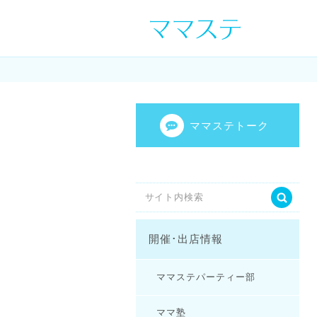
ママの才能発信し
センスを表現し
ママステトーク
開催･出店情報
ママステパーティー部
ママ塾