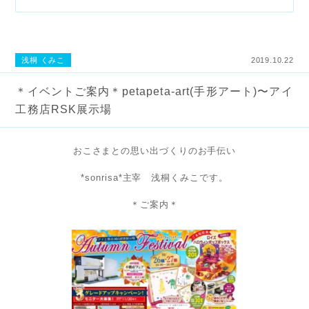
浅桐 くみこ
2019.10.22
＊イベントご案内＊petapeta-art(手形アート)〜アイ
工務店RSK展示場
おこさまとの思い出づくりのお手伝い
*sonrisa*主宰 浅桐くみこです。
＊ご案内＊