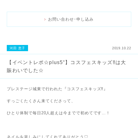
お問い合わせ･申し込み
河田 恵子
2019.10.22
【イベントレポ☆plus5°】コスフェスキッズ‼︎は大
賑わいでした☆
プレステージ城東で行われた『コスフェスキッズ‼︎』
すっごくたくさん来てくださって、
ひとり体制で毎日20人超えは今までで初めてです…！
ネイルを楽しみにしてくれてありがとう♡