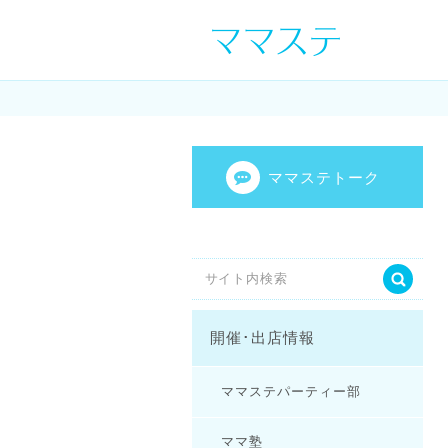
ママの才能発信し
センスを表現し
ママステトーク
開催･出店情報
ママステパーティー部
ママ塾