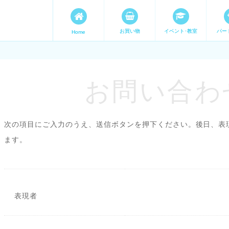
お買い物
イベント･教室
パー
Home
ます。 手づくり表現ステージ 
たいママが集まってます。
お問い合わせ
次の項目にご入力のうえ、送信ボタンを押下ください。後日、表
ます。
表現者