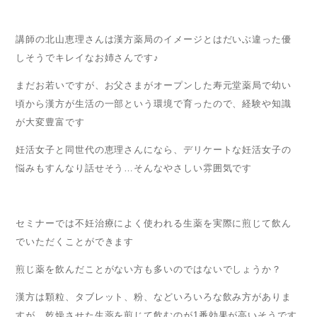
講師の北山恵理さんは漢方薬局のイメージとはだいぶ違った優
しそうでキレイなお姉さんです♪
まだお若いですが、お父さまがオープンした寿元堂薬局で幼い
頃から漢方が生活の一部という環境で育ったので、経験や知識
が大変豊富です
妊活女子と同世代の恵理さんになら、デリケートな妊活女子の
悩みもすんなり話せそう…そんなやさしい雰囲気です
セミナーでは不妊治療によく使われる生薬を実際に煎じて飲ん
でいただくことができます
煎じ薬を飲んだことがない方も多いのではないでしょうか？
漢方は顆粒、タブレット、粉、などいろいろな飲み方がありま
すが、乾燥させた生薬を煎じて飲むのが1番効果が高いそうです