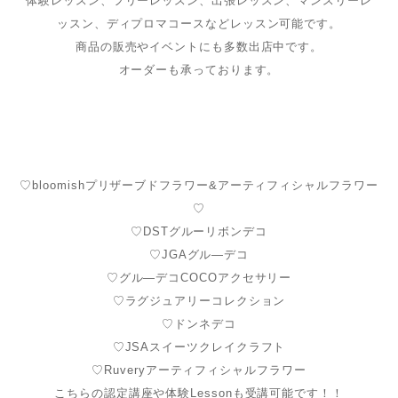
体験レッスン、フリーレッスン、出張レッスン、マンスリーレ
ッスン、ディプロマコースなどレッスン可能です。
商品の販売やイベントにも多数出店中です。
オーダーも承っております。
♡bloomishプリザーブドフラワー&アーティフィシャルフラワー
♡
♡DSTグルーリボンデコ
♡JGAグル―デコ
♡グル―デコCOCOアクセサリー
♡ラグジュアリーコレクション
♡ドンネデコ
♡JSAスイーツクレイクラフト
♡Ruveryアーティフィシャルフラワー
こちらの認定講座や体験Lessonも受講可能です！！