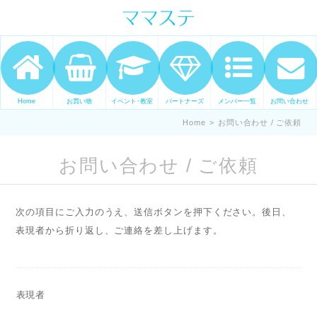
ママの才能発信します。 手づくり
表現ステージ ママステ スキル・セ
ンスを表現したいママが集まって
ます。
Home
お買い物
イベント･教室
パートナーズ
メンバー一覧
お問い合わせ
Home
>
お問い合わせ / ご依頼
お問い合わせ / ご依頼
次の項目にご入力のうえ、送信ボタンを押下ください。後日、
表現者から折り返し、ご連絡を差し上げます。
表現者