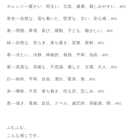
オレンジ---暖かい、明るい、元気、健康、親しみやすい...etc
茶色---自然な、落ち着いた、堅実な、古い、安心感...etc
黄---明朗、希望、喜び、躍動、子ども、騒がしい...etc
緑---自然な、安らぎ、落ち着き、若狭、新鮮...etc
青---冷たい、冷静、神秘的、孤独、平和、自由...etc
紫---高貴な、高級な、不思議、優しさ、古風、大人...etc
白---純粋、平和、自由、潔白、緊張、無...etc
灰---曖昧、不安、落ち着き、控え目、悲しみ...etc
黒---強さ、孤独、反抗、クール、威圧的、高級感、闇...etc
ふむふむ。
こんな感じです。