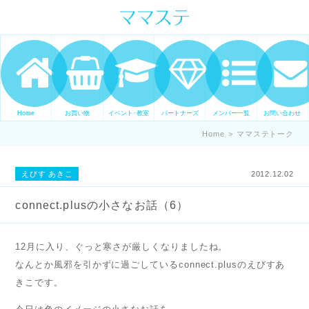
ママの才能発信します。 手づくり
表現ステージ ママステ スキル・セ
ンスを表現したいママが集まって
ます。
Home
お買い物
イベント･教室
パートナーズ
メンバー一覧
お問い合わせ
Home
>
ママステトーク
えびす あきこ
2012.12.02
connect.plusの小さなお話（6）
12月に入り、ぐっと寒さが厳しくなりましたね。
なんとか風邪を引かずに過ごしているconnect.plusのえびすあ
きこです。