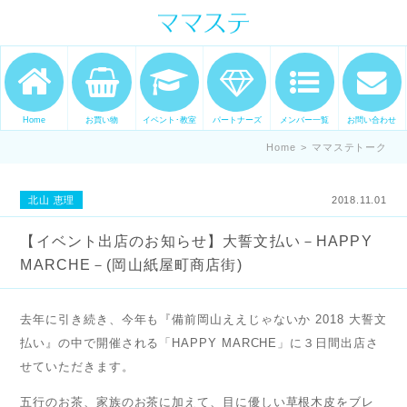
ママの才能発信します。 手づくり
表現ステージ ママステ スキル・セ
ンスを表現したいママが集まって
ます。
Home
お買い物
イベント･教室
パートナーズ
メンバー一覧
お問い合わせ
Home
>
ママステトーク
北山 恵理
2018.11.01
【イベント出店のお知らせ】大誓文払い－HAPPY
MARCHE－(岡山紙屋町商店街)
去年に引き続き、今年も『備前岡山ええじゃないか 2018 大誓文
払い』の中で開催される「HAPPY MARCHE」に３日間出店さ
せていただきます。
五行のお茶、家族のお茶に加えて、目に優しい草根木皮をブレ