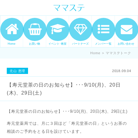
ママの才能発信します。 手づくり
表現ステージ ママステ スキル・セ
ンスを表現したいママが集まって
ます。
Home
お買い物
イベント･教室
パートナーズ
メンバー一覧
お問い合わせ
Home
>
ママステトーク
北山 恵理
2018.09.04
【寿元堂茶の日のお知らせ】･･･9/10(月)、20日
(木)、29日(土)
【寿元堂茶の日のお知らせ】･･･9/10(月)、20日(木)、29日(土)
寿元堂薬局では、月に３回ほど「寿元堂茶の日」というお茶の
相談のご予約をとる日を設けています。