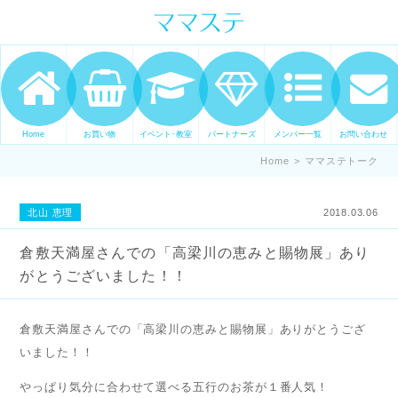
ママの才能発信します。 手づくり
表現ステージ ママステ スキル・セ
ンスを表現したいママが集まって
ます。
Home
お買い物
イベント･教室
パートナーズ
メンバー一覧
お問い合わせ
Home
>
ママステトーク
北山 恵理
2018.03.06
倉敷天満屋さんでの「高梁川の恵みと賜物展」あり
がとうございました！！
倉敷天満屋さんでの「高梁川の恵みと賜物展」ありがとうござ
いました！！
やっぱり気分に合わせて選べる五行のお茶が１番人気！