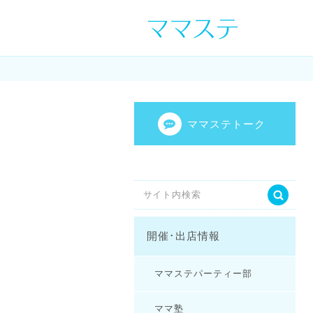
ママの才能発信し
センスを表現し
ママステトーク
開催･出店情報
ママステパーティー部
ママ塾