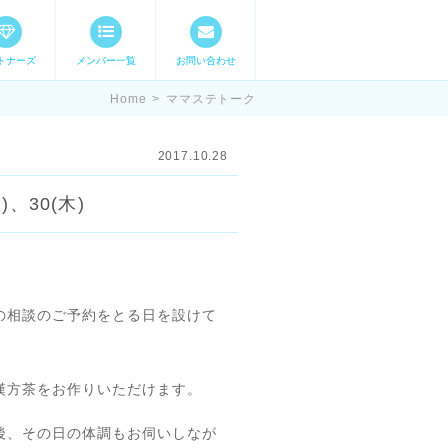
トナーズ
メンバー一覧
お問い合わせ
ママステ スキル・
Home
>
ママステトーク
2017.10.28
、30(木)
の相談のご予約をとる日を設けて
漢方茶をお作りいただけます。
後、その日の体調もお伺いしなが