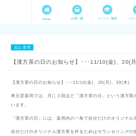
お買い物
イベント･教室
パー
Home
ます。 手づくり表現ステージ 
たいママが集まってます。
北山 恵理
【漢方茶の日のお知らせ】･･･11/10(金)、20(月)
【漢方茶の日のお知らせ】･･･11/10(金)、20(月)、30(木)
寿元堂薬局では、月に３回ほど「漢方茶の日」という漢方茶
います。
「漢方茶の日」には、薬局内の一角で自分だけのオリジナル
自分だけのオリジナル漢方茶を作るためはカウンセリングの