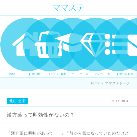
ママの才能発信します。 手づくり
表現ステージ ママステ スキル・セ
ンスを表現したいママが集まって
ます。
Home
お買い物
イベント･教室
パートナーズ
メンバー一覧
お問い合わせ
Home
>
ママステトーク
北山 恵理
2017.08.31
漢方薬って即効性がないの？
「漢方薬に興味があって･･･」「前から気になっていたのだけど