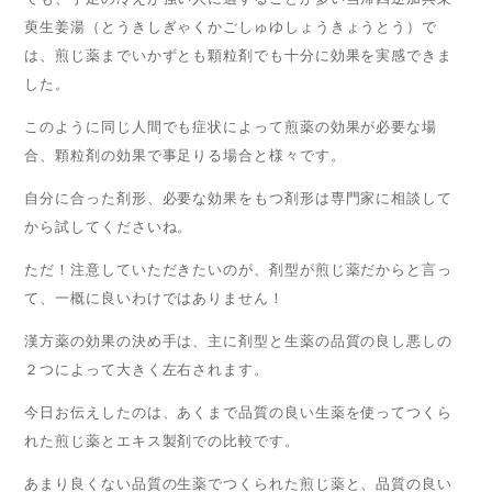
萸生姜湯（とうきしぎゃくかごしゅゆしょうきょうとう）で
は、煎じ薬までいかずとも顆粒剤でも十分に効果を実感できま
した。
このように同じ人間でも症状によって煎薬の効果が必要な場
合、顆粒剤の効果で事足りる場合と様々です。
自分に合った剤形、必要な効果をもつ剤形は専門家に相談して
から試してくださいね。
ただ！注意していただきたいのが、剤型が煎じ薬だからと言っ
て、一概に良いわけではありません！
漢方薬の効果の決め手は、主に剤型と生薬の品質の良し悪しの
２つによって大きく左右されます。
今日お伝えしたのは、あくまで品質の良い生薬を使ってつくら
れた煎じ薬とエキス製剤での比較です。
あまり良くない品質の生薬でつくられた煎じ薬と、品質の良い