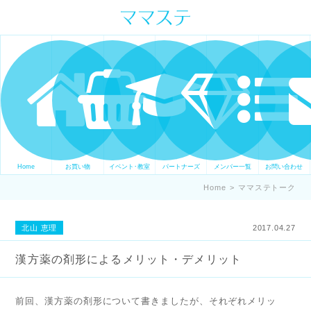
ママの才能発信します。 手づくり
表現ステージ ママステ スキル・セ
ンスを表現したいママが集まって
ます。
Home
お買い物
イベント･教室
パートナーズ
メンバー一覧
お問い合わせ
Home
>
ママステトーク
北山 恵理
2017.04.27
漢方薬の剤形によるメリット・デメリット
前回、漢方薬の剤形について書きましたが、それぞれメリッ