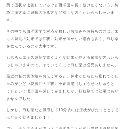
薬で症状が改善しているけど西洋薬を長く続けたくない方、純
粋に漢方薬に興味のある方など様々な方々がいらっしゃいま
す。
その中でも西洋医学で対応が難しいお悩みをお持ちの方は、エ
キス製剤の効果では症状に効果が届かない場合も多く、煎じ薬
を飲んでいる方が大半です。
もちろんエキス製剤で驚くような効果が見える敏感な方もいら
っしゃいますので、そういう方には煎じ薬は必要ありません。
最近の私の実体験をお伝えすると、鼻水がだらだら垂れてくし
ゃみがひどい花粉症の症状に小青龍湯（しょうせいりゅうと
う）という漢方薬を試してみましたが、顆粒剤では効果はあり
ませんでした。
しかし、煎じ薬だと服用して10分後には症状がぴたっととまる
ほど良く効きました！！
でも、手足の冷えが強い人に適することが多い当帰四逆加呉茱