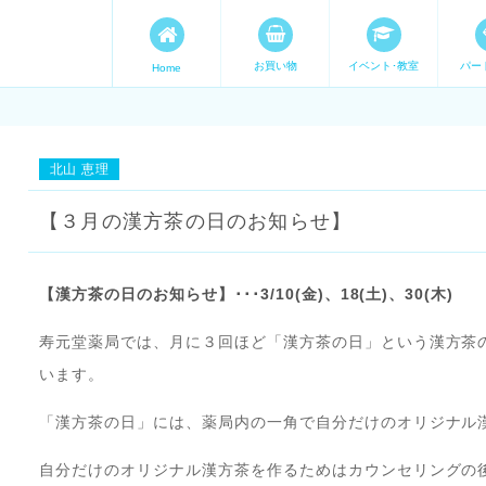
お買い物
イベント･教室
パー
Home
ます。 手づくり表現ステージ 
たいママが集まってます。
北山 恵理
【３月の漢方茶の日のお知らせ】
【漢方茶の日のお知らせ】･･･3/10(金)、18(土)、30(木)
寿元堂薬局では、月に３回ほど「漢方茶の日」という漢方茶
います。
「漢方茶の日」には、薬局内の一角で自分だけのオリジナル
自分だけのオリジナル漢方茶を作るためはカウンセリングの