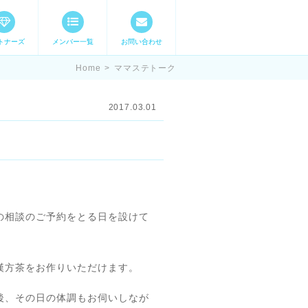
トナーズ
メンバー一覧
お問い合わせ
ママステ スキル・
Home
>
ママステトーク
2017.03.01
の相談のご予約をとる日を設けて
漢方茶をお作りいただけます。
後、その日の体調もお伺いしなが