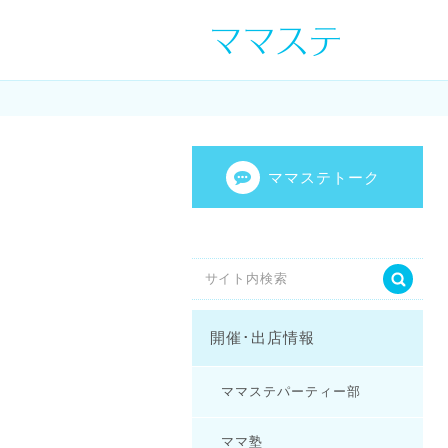
ママの才能発信し
センスを表現し
ママステトーク
開催･出店情報
ママステパーティー部
ママ塾