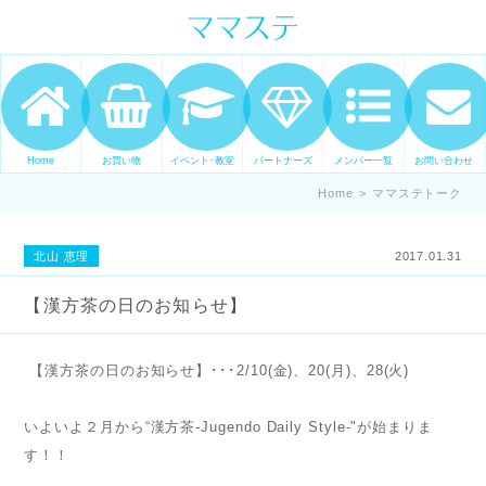
ママの才能発信します。 手づくり
表現ステージ ママステ スキル・セ
ンスを表現したいママが集まって
ます。
Home
お買い物
イベント･教室
パートナーズ
メンバー一覧
お問い合わせ
Home
>
ママステトーク
北山 恵理
2017.01.31
【漢方茶の日のお知らせ】
【漢方茶の日のお知らせ】･･･2/10(金)、20(月)、28(火)
いよいよ２月から“漢方茶-Jugendo Daily Style-"が始まりま
す！！