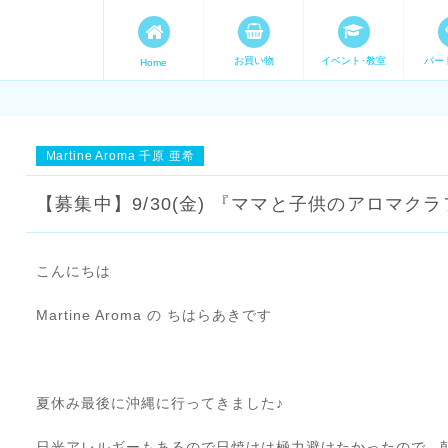
お買い物
イベント･教室
パー
Home
ます。 手づくり表現ステージ 
たいママが集まってます。
Martine Aroma 千原 亜希
【募集中】9/30(金) 『ママと子供のアロマク
こんにちは
Martine Aroma の ちはらあきです
夏休み最後に沖縄に行ってきました♪
日光アレルギーもあるので日焼けは極力避けたかったので、