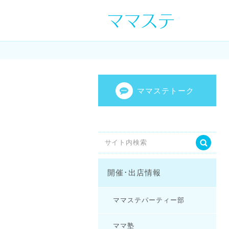
ママの才能発信し
センスを表現し
ママステトーク
開催･出店情報
ママステパーティー部
ママ塾