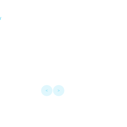
/
<
>