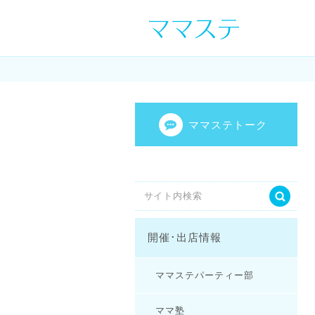
ママの才能発信し
センスを表現し
ママステトーク
開催･出店情報
ママステパーティー部
ママ塾