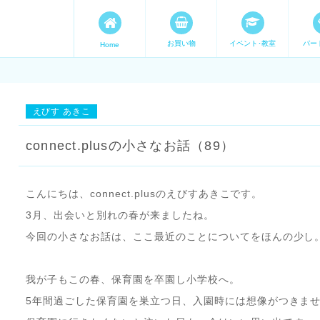
お買い物
イベント･教室
パー
Home
ます。 手づくり表現ステージ 
たいママが集まってます。
えびす あきこ
connect.plusの小さなお話（89）
こんにちは、connect.plusのえびすあきこです。
3月、出会いと別れの春が来ましたね。
今回の小さなお話は、ここ最近のことについてをほんの少し
我が子もこの春、保育園を卒園し小学校へ。
5年間過ごした保育園を巣立つ日、入園時には想像がつきま