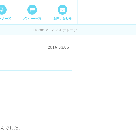
トナーズ
メンバー一覧
お問い合わせ
ママステ スキル・
Home
>
ママステトーク
2016.03.06
。
せんでした。