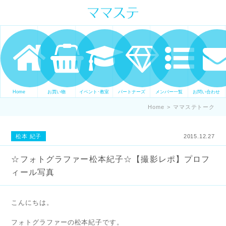
ママの才能発信します。 手づくり
表現ステージ ママステ スキル・セ
ンスを表現したいママが集まって
ます。
Home
お買い物
イベント･教室
パートナーズ
メンバー一覧
お問い合わせ
Home
>
ママステトーク
松本 紀子
2015.12.27
☆フォトグラファー松本紀子☆【撮影レポ】プロフ
ィール写真
こんにちは。
フォトグラファーの松本紀子です。