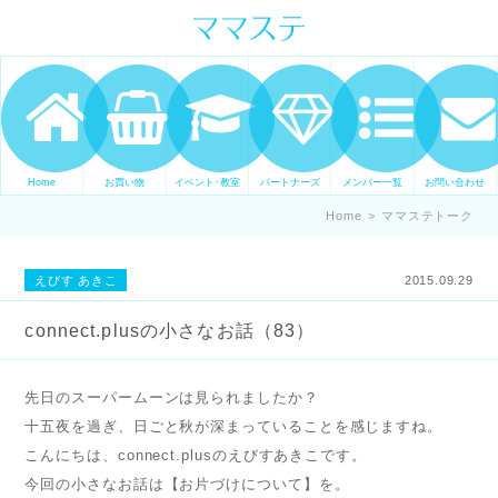
ママの才能発信します。 手づくり
表現ステージ ママステ スキル・セ
ンスを表現したいママが集まって
ます。
Home
お買い物
イベント･教室
パートナーズ
メンバー一覧
お問い合わせ
Home
>
ママステトーク
えびす あきこ
2015.09.29
connect.plusの小さなお話（83）
先日のスーパームーンは見られましたか？
十五夜を過ぎ、日ごと秋が深まっていることを感じますね。
こんにちは、connect.plusのえびすあきこです。
今回の小さなお話は【お片づけについて】を。