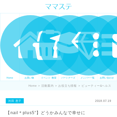
ママの才能発信します。 手づくり
表現ステージ ママステ スキル・セ
ンスを表現したいママが集まって
ます。
Home
お買い物
イベント･教室
パートナーズ
メンバー一覧
お問い合わせ
Home
>
活動案内
>
お役立ち情報
>
ビューティー&ヘルス
河田 恵子
2018.07.19
【nail＊plus5°】どうかみんなで幸せに