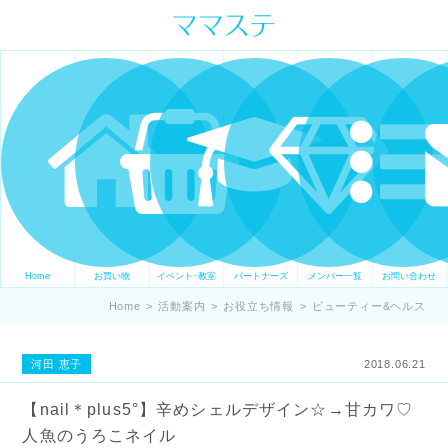
ママの才能発信します。 手づくり
表現ステージ ママステ スキル・セ
ンスを表現したいママが集まって
ます。
Home
お買い物
イベント･教室
パートナーズ
メンバー一覧
お問い合わせ
Home
>
活動案内
>
お役立ち情報
>
ビューティー&ヘルス
河田 恵子
2018.06.21
【nail＊plus5°】辛めシェルデザイン☆→甘カワ♡
人魚のうろこネイル