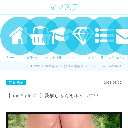
ママの才能発信します。 手づくり
表現ステージ ママステ スキル・セ
ンスを表現したいママが集まって
ます。
Home
お買い物
イベント･教室
パートナーズ
メンバー一覧
お問い合わせ
Home
>
活動案内
>
お役立ち情報
>
ビューティー&ヘルス
河田 恵子
2018.06.07
【nail＊plus5°】愛猫ちゃんをネイルに♡