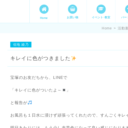
お買い物
イベント･教室
パー
Home
ます。 手づくり表現ステージ 
Home
>
活動
たいママが集まってます。
佐地 綾乃
キレイに色がつきました
宝塚のお友だちから、LINEで
「キレイに色がついたよ～
」
と報告が
お風呂も１日水に浸けず頑張ってくれたので、すんごくキレイな
明日あたりには、もう少し赤茶色になって良い感じになりま