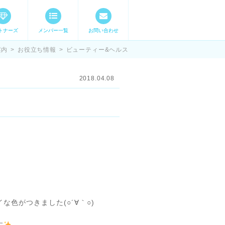
トナーズ
メンバー一覧
お問い合わせ
ママステ スキル・
案内
>
お役立ち情報
>
ビューティー&ヘルス
2018.04.08
色がつきました(○´∀｀○)
す