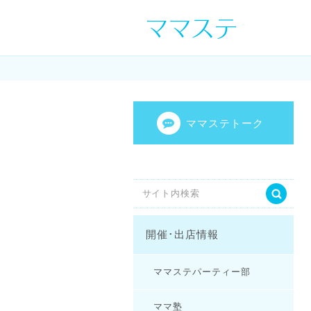
ママの才能発信し
センスを表現し
ママステトーク
開催･出店情報
ママステパーティー部
ママ塾