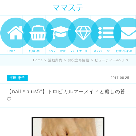
ママの才能発信します。 手づくり
表現ステージ ママステ スキル・セ
ンスを表現したいママが集まって
ます。
Home
お買い物
イベント･教室
パートナーズ
メンバー一覧
お問い合わせ
Home
>
活動案内
>
お役立ち情報
>
ビューティー&ヘルス
河田 恵子
2017.08.25
【nail＊plus5°】トロピカルマーメイドと癒しの苔
♡