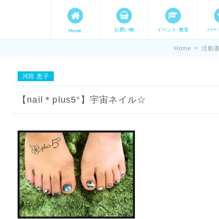
お買い物
イベント･教室
パー
Home
ます。 手づくり表現ステージ 
Home
>
活動
たいママが集まってます。
河田 恵子
【nail＊plus5°】宇宙ネイル☆