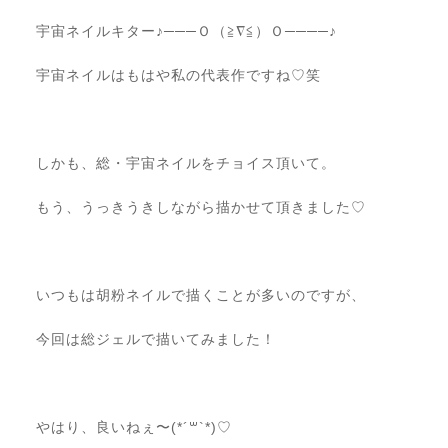
宇宙ネイルキター♪───Ｏ（≧∇≦）Ｏ────♪
宇宙ネイルはもはや私の代表作ですね♡笑
しかも、総・宇宙ネイルをチョイス頂いて。
もう、うっきうきしながら描かせて頂きました♡
いつもは胡粉ネイルで描くことが多いのですが、
今回は総ジェルで描いてみました！
やはり、良いねぇ〜(*´꒳`*)♡