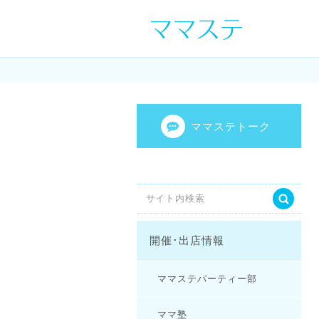
ママの才能発信し
センスを表現し
ママステトーク
開催･出店情報
ママステパーティー部
ママ塾