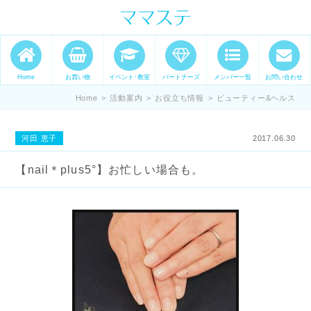
ママの才能発信します。 手づくり
表現ステージ ママステ スキル・セ
ンスを表現したいママが集まって
Home
お買い物
イベント･教室
パートナーズ
メンバー一覧
お問い合わせ
ます。
Home
>
活動案内
>
お役立ち情報
>
ビューティー&ヘルス
河田 恵子
2017.06.30
【nail＊plus5°】お忙しい場合も。