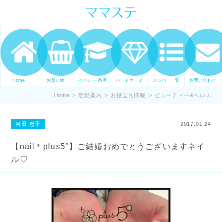
ママの才能発信します。 手づくり
表現ステージ ママステ スキル・セ
ンスを表現したいママが集まって
ます。
Home
お買い物
イベント･教室
パートナーズ
メンバー一覧
お問い合わせ
Home
>
活動案内
>
お役立ち情報
>
ビューティー&ヘルス
河田 恵子
2017.01.24
【nail＊plus5°】ご結婚おめでとうございますネイ
ル♡