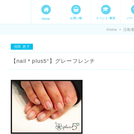
お買い物
イベント･教室
パー
Home
ます。 手づくり表現ステージ 
Home
>
活動
たいママが集まってます。
河田 恵子
【nail＊plus5°】グレーフレンチ