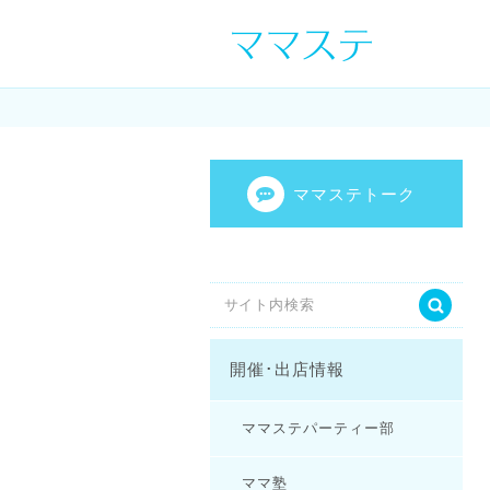
ママの才能発信し
センスを表現し
ママステトーク
開催･出店情報
ママステパーティー部
ママ塾