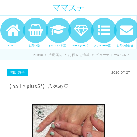
ママの才能発信します。 手づくり
表現ステージ ママステ スキル・セ
ンスを表現したいママが集まって
ます。
Home
お買い物
イベント･教室
パートナーズ
メンバー一覧
お問い合わせ
Home
>
活動案内
>
お役立ち情報
>
ビューティー&ヘルス
河田 恵子
2016.07.27
【nail＊plus5°】爪休め♡