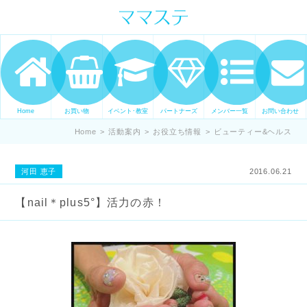
ママの才能発信します。 手づくり
表現ステージ ママステ スキル・セ
ンスを表現したいママが集まって
ます。
Home
お買い物
イベント･教室
パートナーズ
メンバー一覧
お問い合わせ
Home
>
活動案内
>
お役立ち情報
>
ビューティー&ヘルス
河田 恵子
2016.06.21
【nail＊plus5°】活力の赤！