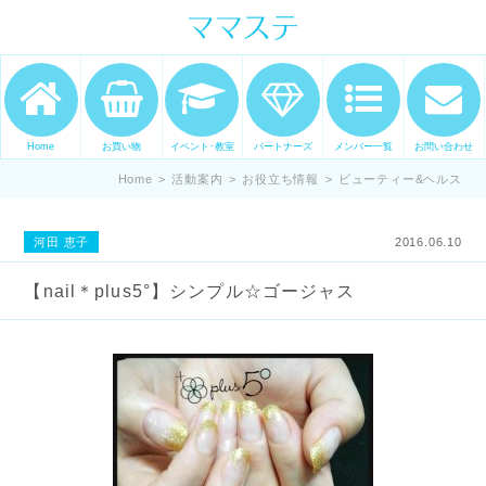
ママの才能発信します。 手づくり
表現ステージ ママステ スキル・セ
ンスを表現したいママが集まって
ます。
Home
お買い物
イベント･教室
パートナーズ
メンバー一覧
お問い合わせ
Home
>
活動案内
>
お役立ち情報
>
ビューティー&ヘルス
河田 恵子
2016.06.10
【nail＊plus5°】シンプル☆ゴージャス