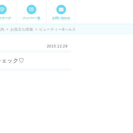
トナーズ
メンバー一覧
お問い合わせ
ママステ スキル・
案内
>
お役立ち情報
>
ビューティー&ヘルス
2015.12.29
ーチェック♡