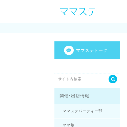
ママの才能発信し
センスを表現し
ママステトーク
開催･出店情報
ママステパーティー部
ママ塾