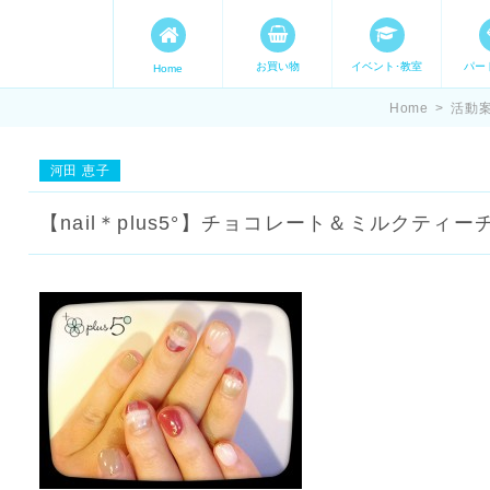
お買い物
イベント･教室
パー
Home
ます。 手づくり表現ステージ 
Home
>
活動
たいママが集まってます。
河田 恵子
【nail＊plus5°】チョコレート＆ミルクティ