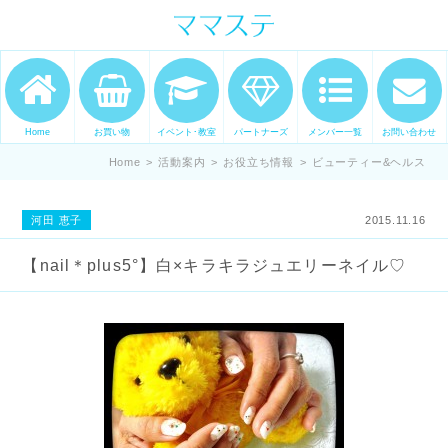
ママの才能発信します。 手づくり
表現ステージ ママステ スキル・セ
ンスを表現したいママが集まって
ます。
Home
お買い物
イベント･教室
パートナーズ
メンバー一覧
お問い合わせ
Home
>
活動案内
>
お役立ち情報
>
ビューティー&ヘルス
河田 恵子
2015.11.16
【nail＊plus5°】白×キラキラジュエリーネイル♡