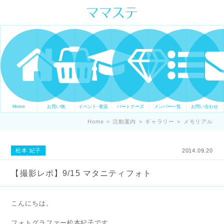
ママの才能発信します。 手づくり
表現ステージ ママステ スキル・セ
ンスを表現したいママが集まって
ます。
Home
お買い物
イベント･教室
パートナーズ
メンバー一覧
お問い合わせ
Home
>
活動案内
>
ギャラリー
>
メモリアル
松本 紀子
2014.09.20
【撮影レポ】9/15 マタニティフォト
こんにちは。
フォトグラファー松本紀子です。