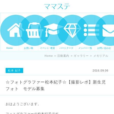
ママの才能発信します。 手づくり
表現ステージ ママステ スキル・セ
ンスを表現したいママが集まって
ます。
Home
お買い物
イベント･教室
パートナーズ
メンバー一覧
お問い合わせ
Home
>
活動案内
>
ギャラリー
>
メモリアル
松本 紀子
2016.09.06
☆フォトグラファー松本紀子☆【撮影レポ】新生児
フォト モデル募集
おはようございます。
フォトグラファーの松本紀子です。